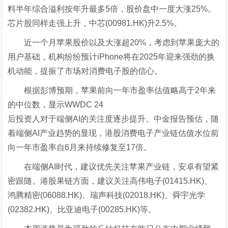
料半年综合溢利按年升最多5倍，股价盘中一度大涨25%。
芯片股同样走强上升，中芯(00981.HK)升2.5%。
近一个月苹果股价以及大涨超20%，考虑到苹果庞大的
用户基础，机构纷纷预计iPhone将在2025年迎来强劲的换
机动能，提振了市场对消费电子股的信心。
根据彭博预期，苹果前向一年市盈率估值略高于2年来
的中位数，显示WWDC 24
后投资人对于端侧AI的关注度逐步提升。中金报告预估，随
着端侧AI产业趋势的显现，港股消费电子产业链估值水位前
向一年市盈率自6月来持续修复至17倍。
在端侧AI时代，建议优先关注苹果产业链，安卓有望紧
密跟随。港股果链方面，建议关注高伟电子(01415.HK)、
鸿腾精密(06088.HK)、瑞声科技(02018.HK)、舜宇光学
(02382.HK)、比亚迪电子(00285.HK)等。