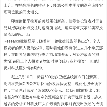
上升。在销售增长的推动下，能源公司本季度的盈利应能实
现两位数的同比增长。
即便财报季拉开前美股屡创新高，但零售投资者对于交
易财报季的热点交往时也有所退减。追踪零售买家和卖家投
资流动的Vanda
Research数据显示，随着新一轮收益报告即将出炉，个人
投资者的流入更为温和，意味着他们没有像过去几个季度那
样，在即将到来的财报季之前增加资金，对经济放缓的担
忧“正在阻止个人投资者增加对更传统行业的投资”，但他们
仍对科技巨头情有独钟。
截止7月10日，标普500指数已经连续第六日创新高，
周四在美国CPI公布后反而触发高位调整，瑰丽七股全线下
挫，市值总计蒸发了近6000亿美元。如我们此前指出，标
准普尔500指数今年迄今的涨幅全部归功于瑰丽七股，越来
越多的分析师对科技巨头在最新财报季能否交出强劲的成绩