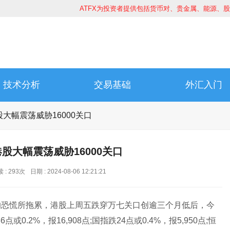
ATFX为投资者提供包括货币对、贵金属、能源、
技术分析
交易基础
外汇入门
大幅震荡威胁16000关口
股大幅震荡威胁16000关口
 : 293次
日期 : 2024-08-06 12:21:21
恐慌所拖累，港股上周五跌穿万七关口创逾三个月低后，今
.2%，报16,908点;国指跌24点或0.4%，报5,950点;恒