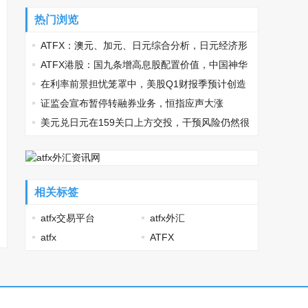
热门浏览
ATFX：澳元、加元、日元综合分析，日元经济形
势最差
ATFX港股：国九条增高息股配置价值，中国神华
连涨两日再创高位
在利率前景担忧笼罩中，美股Q1财报季预计创造
惊喜
证监会宣布暂停转融券业务，恒指应声大涨
美元兑日元在159关口上方交投，干预风险仍然很
高
相关标签
atfx交易平台
atfx外汇
atfx
ATFX