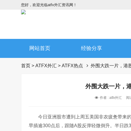
您好，欢迎光临atfx外汇资讯网！
网站首页
经验分享
首页
>
ATFX外汇
>
ATFX热点
外围大跌一片，港股
外围大跌一片，港
作者 : atfx外汇
阅读
今日亚洲股市遭到上周五美国非农疲惫带来的
早插逾300点后，跟随A股反弹轻微倒升。半日跌36点或0