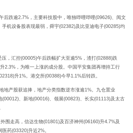
跌逾2.7%，主要科技股中，唯独哔哩哔哩(09626)、阅文
手机设备股表现最弱，舜宇(02382)及比亚迪电子(00285)均
控(00005)午后跌幅扩大至逾5%，渣打(02888)跌
日倒升2.3%，为唯一上涨的成分股。中国平安集团再增持工行
2318)升1%。港交所(00388)今早1.1%后转跌。
地地产股获追捧，地产分类指数逆市涨逾1%。九仓置业
(00012)、新地(00016)、领展(00823)、长实(01113)及太古
%。
信达生物(01801)及百济神州(06160)升4.7%及
华润医药(03320)升近2%。