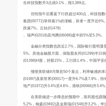
生科技指数升3点或0.1%，报3,389点。
但恒指午后重返下行跌超过400点，科技指数午后
集团(00772)录得逾1%的涨幅，前者一度升近6%。
跌逾7%。丘钛(01478)
、瑞声(02018)及鸿腾(06088)盘中跌5%至5.3%。
金融分类指数也跌近2.7%，国际银行股明显受压，汇
5%。其他金融股方面，保险股友邦(01299)半
(01398)H股，持股15%，工行跌1.4%，中国平安(0
憧憬美联储9月降息50个基点，利率敏感的本
(01997)及新世界(00017)一度升6.7%及7.9%，恒地
地产(01972)升3.4%至4.6%，港铁(00066)升3.4
在美联储进一步降息的预期中，医药股也跟随外围走高，
5.2%，翰森(03692)及金斯瑞(01548)升3.2%，