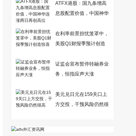
ATFX港股：国九条增高
息股配置价值，中国神华
连涨两日再创高位
在利率前景担忧笼罩中，
美股Q1财报季预计创造
惊喜
证监会宣布暂停转融券业
务，恒指应声大涨
美元兑日元在159关口上
方交投，干预风险仍然很
高