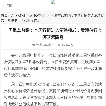
首页
>
ATFX外汇
>
ATFX热点
一周重点前瞻：本周行情进入清淡模
式，看澳储行会否暗示降息
一周重点前瞻：本周行情进入清淡模式，看澳储行会
否暗示降息
作者 : atfx外汇
阅读 : 320次
央行超级周行情刚过，今日市场继续消化上周轮番利率
决议以及美国7月非农行情。今日重要数据可关注晚间美国
7月ISM非制造业PMI，如果继续维持萎缩区间会进一步带来
经济放缓的担忧。
周二亚洲时段关注澳储行公布利率决议，上周公布的澳
洲核心物价指数意外放缓，支持了澳储行关于物价将逐步回
落的观点，并促使货币市场加大了对降息的押注，数据公布
后澳元和公债收益率均出现下跌。