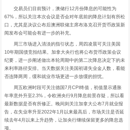
交易员们目前预计，澳储行12月份降息的可能性为
67%，所以关注本次会议是否会对年底前的降息计划有所松
口，尤其是决议公布后澳洲联储主席布洛克召开货币政策新
闻发布会可能会有进一步的补充。
周三市场进入清淡的指引状态，周四凌晨可关注美国
10年期国债竞拍结果。加拿大央行也将公布货币政策会议
纪要，进一步阐述做出本轮周期中的第二次降息决定下的未
来利率路径安排。当天数据关注美国初请失业金人数，看能
否连降两周，缓和就业市场更进一步放缓的担忧。
周五欧洲时段可关注德国7月CPI终值，初值显示通胀
年率意外升至2.3%，令欧洲央行9月降息前景存疑，所以看
最新数据是否有所修正。晚间则关注加拿大公布7月就业报
告，在失业率升至2022年1月以来最高后，市场关注是否延
续去年4月以来上升趋势，让加央行继续保留更多的降息选
项。